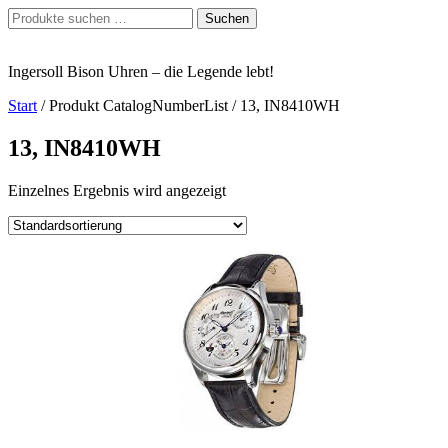
Zum
Suchen
Suchen
Inhalt
nach:
springen
Ingersoll Bison Uhren – die Legende lebt!
Start
/ Produkt CatalogNumberList / 13, IN8410WH
13, IN8410WH
Einzelnes Ergebnis wird angezeigt