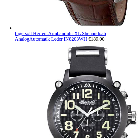
Ingersoll Herren-Armbanduhr XL Shenandoah
AnalogAutomatik Leder IN8203WH
€
189.00