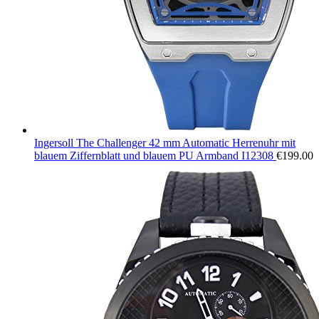
Ingersoll The Challenger 42 mm Automatic Herrenuhr mit
blauem Ziffernblatt und blauem PU Armband I12308
€
199.00