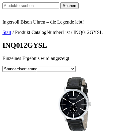
Zum
Suchen
Suchen
Inhalt
nach:
springen
Ingersoll Bison Uhren – die Legende lebt!
Start
/ Produkt CatalogNumberList / INQ012GYSL
INQ012GYSL
Einzelnes Ergebnis wird angezeigt