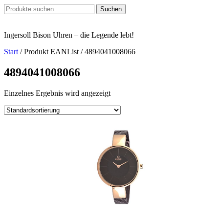
Zum
Suchen
Suchen
Inhalt
nach:
springen
Ingersoll Bison Uhren – die Legende lebt!
Start
/ Produkt EANList / 4894041008066
4894041008066
Einzelnes Ergebnis wird angezeigt