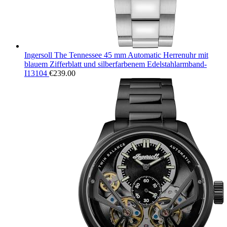
Ingersoll The Tennessee 45 mm Automatic Herrenuhr mit
blauem Zifferblatt und silberfarbenem Edelstahlarmband-
I13104
€
239.00