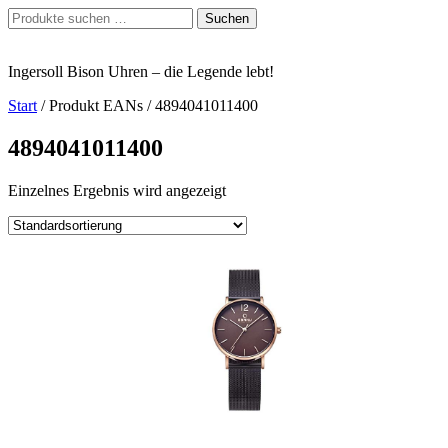
Zum
Suchen
Suchen
Inhalt
nach:
springen
Ingersoll Bison Uhren – die Legende lebt!
Start
/ Produkt EANs / 4894041011400
4894041011400
Einzelnes Ergebnis wird angezeigt