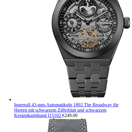
Ingersoll 43-mm-Automatikuhr 1892 The Broadway für
Herren mit schwarzem Zifferblatt und schwarzem
Keramikarmband I15102
€
249.00