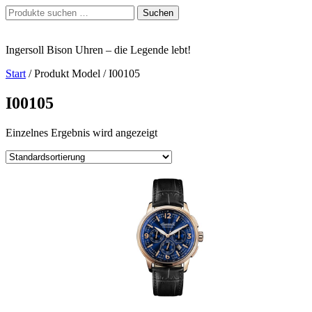
Zum
Suchen
Suchen
Inhalt
nach:
springen
Ingersoll Bison Uhren – die Legende lebt!
Start
/ Produkt Model / I00105
I00105
Einzelnes Ergebnis wird angezeigt