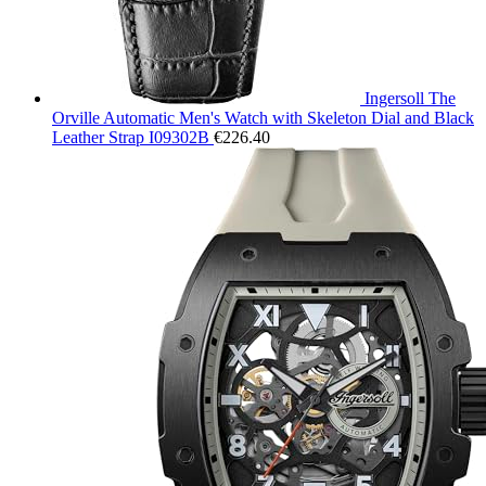
Ingersoll The
Orville Automatic Men's Watch with Skeleton Dial and Black
Leather Strap I09302B
€
226.40