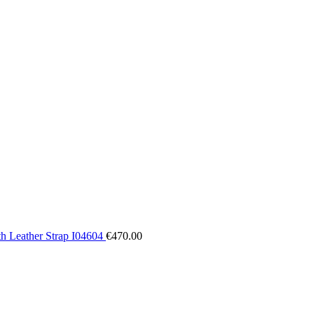
h Leather Strap I04604
€
470.00