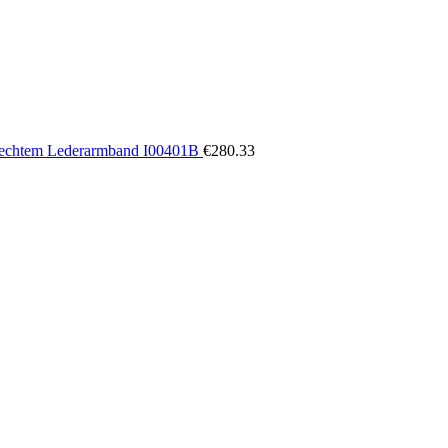
nd echtem Lederarmband I00401B
€
280.33