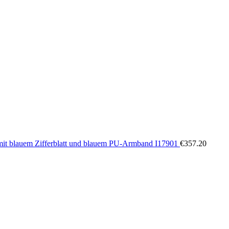
mit blauem Zifferblatt und blauem PU-Armband I17901
€
357.20