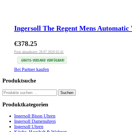
Ingersoll The Regent Mens Automatic W
€
378.25
Preis aktualisiert: 28.07.2026 02:41
GRATIS-VERSAND VERFÜGBAR!
Bei Partner kaufen
Produktsuche
Suchen
Suchen
nach:
Produktkategorien
Ingersoll Bison Uhren
Ingersoll Damenuhren
Ingersoll Uhren
Küche, Haushalt & Wohnen