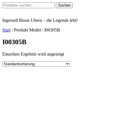
Zum
Suchen
Suchen
Inhalt
nach:
springen
Ingersoll Bison Uhren – die Legende lebt!
Start
/ Produkt Model / I00305B
I00305B
Einzelnes Ergebnis wird angezeigt