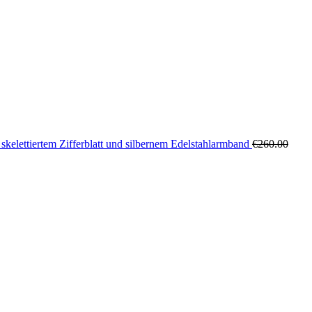
skelettiertem Zifferblatt und silbernem Edelstahlarmband
€
260.00