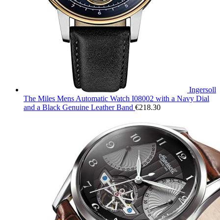
Ingersoll
The Miles Mens Automatic Watch I08002 with a Navy Dial
and a Black Genuine Leather Band
€
218.30