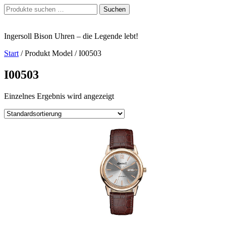
Zum
Suchen
Suchen
Inhalt
nach:
springen
Ingersoll Bison Uhren – die Legende lebt!
Start
/ Produkt Model / I00503
I00503
Einzelnes Ergebnis wird angezeigt