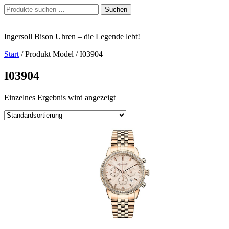
Zum
Suchen
Suchen
Inhalt
nach:
springen
Ingersoll Bison Uhren – die Legende lebt!
Start
/ Produkt Model / I03904
I03904
Einzelnes Ergebnis wird angezeigt