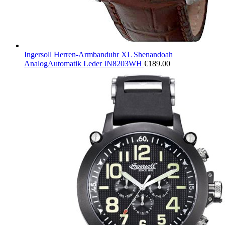
Ingersoll Herren-Armbanduhr XL Shenandoah
AnalogAutomatik Leder IN8203WH
€
189.00