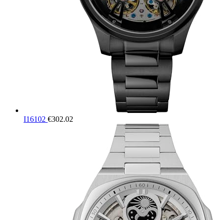
I16102
€
302.02