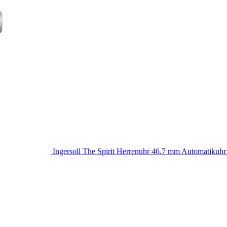
Ingersoll The Spirit Herrenuhr 46.7 mm Automatikuhr 