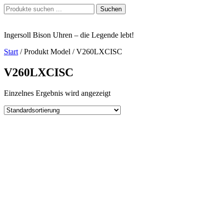
Zum
Suchen
Suchen
Inhalt
nach:
springen
Ingersoll Bison Uhren – die Legende lebt!
Start
/ Produkt Model / V260LXCISC
V260LXCISC
Einzelnes Ergebnis wird angezeigt