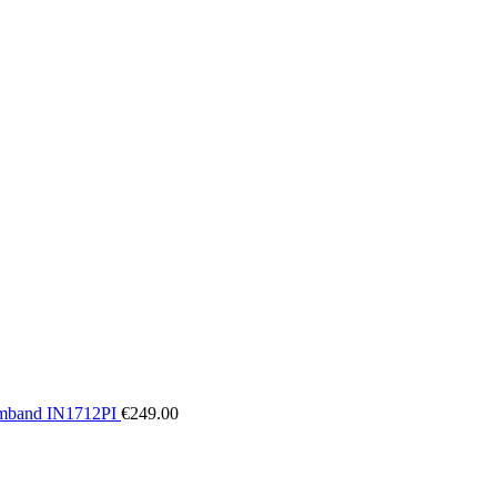
rmband IN1712PI
€
249.00