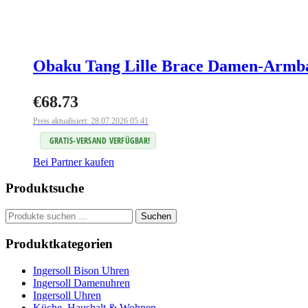
Obaku Tang Lille Brace Damen-Armban
€
68.73
Preis aktualisiert: 28.07.2026 05:41
GRATIS-VERSAND VERFÜGBAR!
Bei Partner kaufen
Produktsuche
Suchen
Suchen
nach:
Produktkategorien
Ingersoll Bison Uhren
Ingersoll Damenuhren
Ingersoll Uhren
Küche, Haushalt & Wohnen