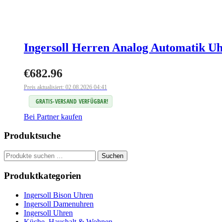
Ingersoll Herren Analog Automatik U
€
682.96
Preis aktualisiert: 02.08.2026 04:41
GRATIS-VERSAND VERFÜGBAR!
Bei Partner kaufen
Produktsuche
Suchen
Suchen
nach:
Produktkategorien
Ingersoll Bison Uhren
Ingersoll Damenuhren
Ingersoll Uhren
Küche, Haushalt & Wohnen