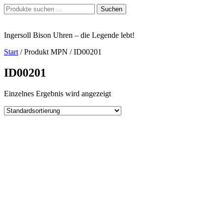
Zum
Suchen
Suchen
Inhalt
nach:
springen
Ingersoll Bison Uhren – die Legende lebt!
Start
/ Produkt MPN / ID00201
ID00201
Einzelnes Ergebnis wird angezeigt