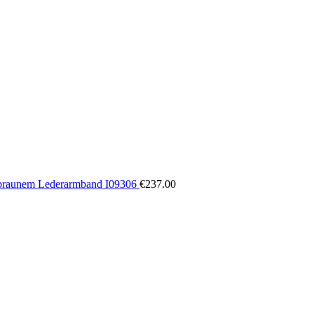
elbraunem Lederarmband I09306
€
237.00