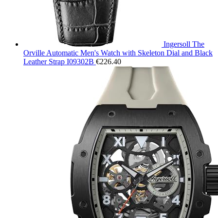
Ingersoll The
Orville Automatic Men's Watch with Skeleton Dial and Black
Leather Strap I09302B
€
226.40