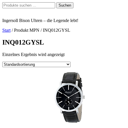
Zum
Suchen
Suchen
Inhalt
nach:
springen
Ingersoll Bison Uhren – die Legende lebt!
Start
/ Produkt MPN / INQ012GYSL
INQ012GYSL
Einzelnes Ergebnis wird angezeigt