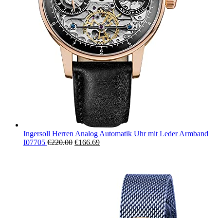
Ingersoll Herren Analog Automatik Uhr mit Leder Armband
Ursprünglicher
Aktueller
I07705
€
220.00
€
166.69
Preis
Preis
war:
ist:
€220.00
€166.69.