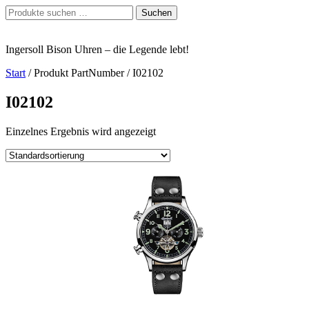
Zum
Suchen
Suchen
Inhalt
nach:
springen
Ingersoll Bison Uhren – die Legende lebt!
Start
/ Produkt PartNumber / I02102
I02102
Einzelnes Ergebnis wird angezeigt