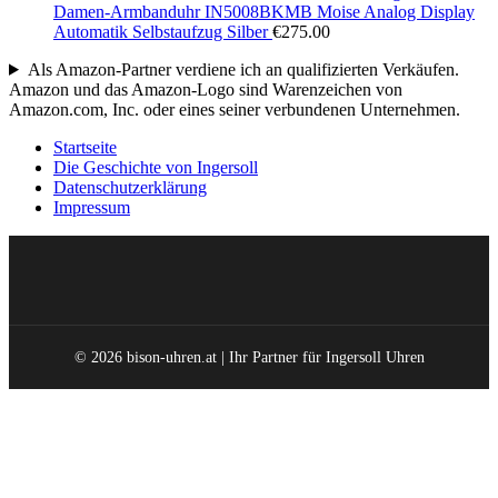
Damen-Armbanduhr IN5008BKMB Moise Analog Display
Automatik Selbstaufzug Silber
€
275.00
Als Amazon-Partner verdiene ich an qualifizierten Verkäufen.
Amazon und das Amazon-Logo sind Warenzeichen von
Amazon.com, Inc. oder eines seiner verbundenen Unternehmen.
Startseite
Die Geschichte von Ingersoll
Datenschutzerklärung
Impressum
© 2026 bison-uhren.at | Ihr Partner für Ingersoll Uhren