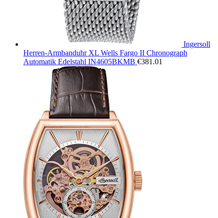
Ingersoll
Herren-Armbanduhr XL Wells Fargo II Chronograph
Automatik Edelstahl IN4605BKMB
€
381.01