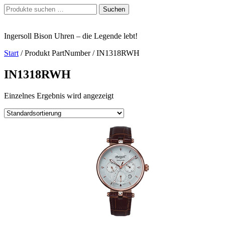
Zum
Suchen
Suchen
Inhalt
nach:
springen
Ingersoll Bison Uhren – die Legende lebt!
Start
/ Produkt PartNumber / IN1318RWH
IN1318RWH
Einzelnes Ergebnis wird angezeigt