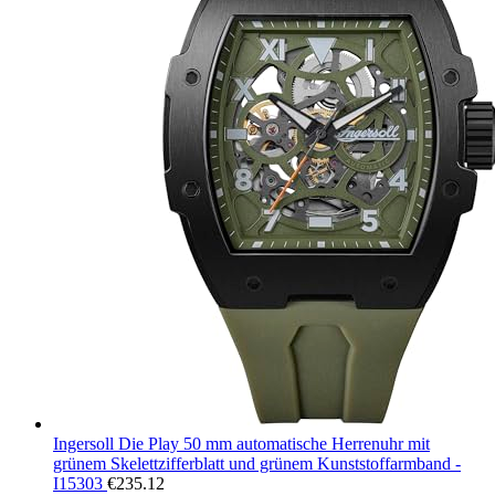
Ingersoll Die Play 50 mm automatische Herrenuhr mit
grünem Skelettzifferblatt und grünem Kunststoffarmband -
I15303
€
235.12