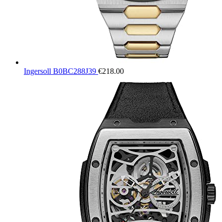
Ingersoll B0BC288J39
€
218.00