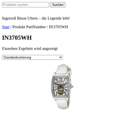
Zum
Suchen
Suchen
Inhalt
nach:
springen
Ingersoll Bison Uhren – die Legende lebt!
Start
/ Produkt PartNumber / IN3705WH
IN3705WH
Einzelnes Ergebnis wird angezeigt