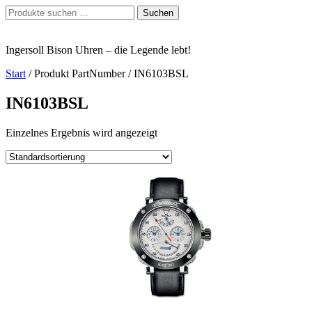
Zum
Suchen
Suchen
Inhalt
nach:
springen
Ingersoll Bison Uhren – die Legende lebt!
Start
/ Produkt PartNumber / IN6103BSL
IN6103BSL
Einzelnes Ergebnis wird angezeigt