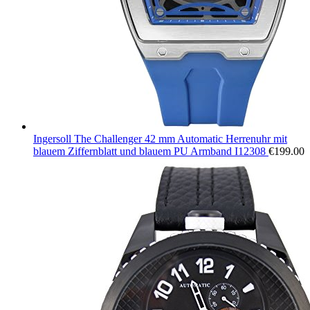
Ingersoll The Challenger 42 mm Automatic Herrenuhr mit
blauem Ziffernblatt und blauem PU Armband I12308
€
199.00