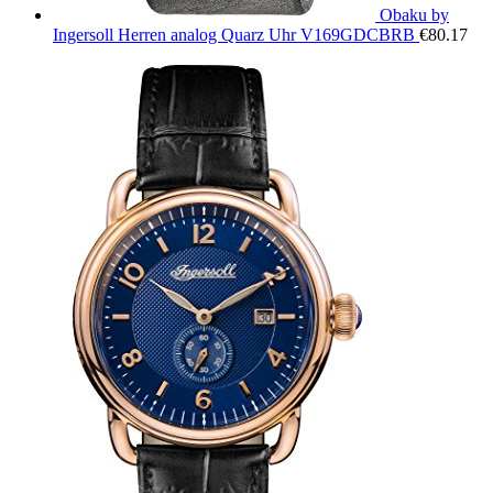
Obaku by
Ingersoll Herren analog Quarz Uhr V169GDCBRB
€
80.17