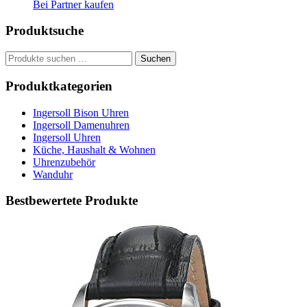
Bei Partner kaufen
Produktsuche
Suchen
Suchen
nach:
Produktkategorien
Ingersoll Bison Uhren
Ingersoll Damenuhren
Ingersoll Uhren
Küche, Haushalt & Wohnen
Uhrenzubehör
Wanduhr
Bestbewertete Produkte