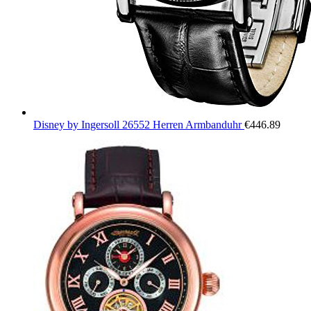
Disney by Ingersoll 26552 Herren Armbanduhr
€
446.89