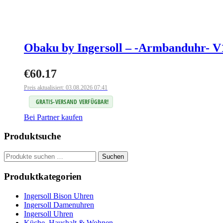
Obaku by Ingersoll – -Armbanduhr
€
60.17
Preis aktualisiert: 03.08.2026 07:41
GRATIS-VERSAND VERFÜGBAR!
Bei Partner kaufen
Produktsuche
Suchen
Suchen
nach:
Produktkategorien
Ingersoll Bison Uhren
Ingersoll Damenuhren
Ingersoll Uhren
Küche, Haushalt & Wohnen