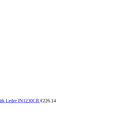
atik Leder IN1230CR
€
226.14