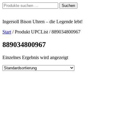
Zum
Suchen
Suchen
Inhalt
nach:
springen
Ingersoll Bison Uhren – die Legende lebt!
Start
/ Produkt UPCList / 889034800967
889034800967
Einzelnes Ergebnis wird angezeigt